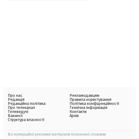
Про нас
Рекламодавцям
Редакція
Правила користування
Редакційна політика
Політика конфіденційності
Про телеканал
Технічна інформація
Телеведучі
Контакти
Вакансії
Архів
Структура власності
Всі комерційні рекламні матеріали позначені словами