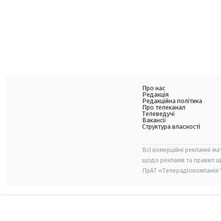
Про нас
Редакція
Редакційна політика
Про телеканал
Телеведучі
Вакансії
Структура власності
Всі комерційні рекламні ма
щодо реклами та правил ц
ПрАТ «Телерадіокомпанія "