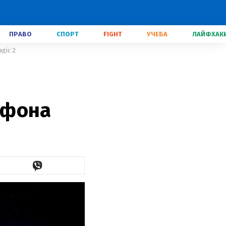
ПРАВО
СПОРТ
FIGHT
УЧЕБА
ЛАЙФХАК
gic 2
тфона