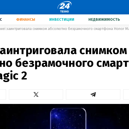
С
ФИНАНСЫ
ИНВЕСТИЦИИ
НЕДВИЖИМОСТЬ
wei заинтриговала снимком абсолютно безрамочного смартфона Honor Ma
заинтриговала снимком
но безрамочного смар
gic 2