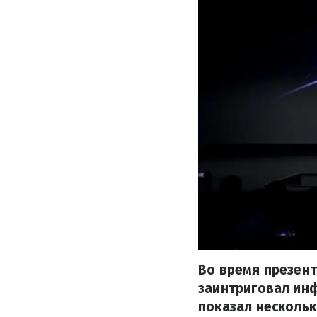
Во время презен
заинтриговал ин
показал несколь