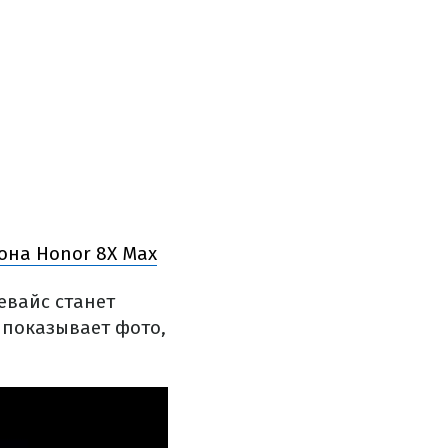
она Honor 8X Max
евайс станет
 показывает фото,