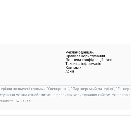
Рекламодавцям
Правила користування
Політика конфіденційності
Технічна інформація
Контакти
Архів
теріали позначені словами "Спецпроєкт", "Партнерський матеріал", "Експерт
итування можна ознайомитись в правилах користування сайтом. Усі права 
Люкс"», 24 Канал.