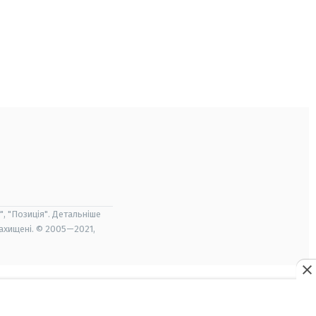
", "Позиція". Детальніше
захищені. © 2005—2021,