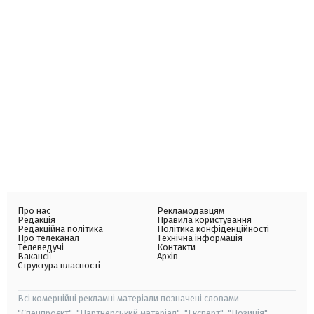
Про нас
Рекламодавцям
Редакція
Правила користування
Редакційна політика
Політика конфіденційності
Про телеканал
Технічна інформація
Телеведучі
Контакти
Вакансії
Архів
Структура власності
Всі комерційні рекламні матеріали позначені словами
"Спецпроєкт", "Партнерський матеріал", "Експерт", "Позиція".