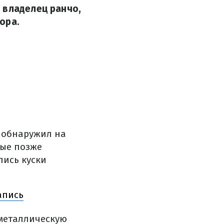
 владелец ранчо,
ора.
р обнаружил на
рые позже
лись куски
апись
 металлическую