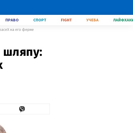
ПРАВО
СПОРТ
FIGHT
УЧЕБА
ЛАЙФХАК
paceX на его ферме
 шляпу:
х