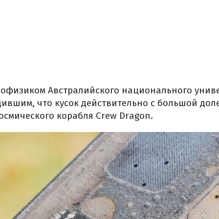
трофизиком Австралийского национального унив
дившим, что кусок действительно с большой дол
осмического корабля Crew Dragon.