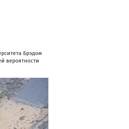
ерситета Брэдом
ей вероятности