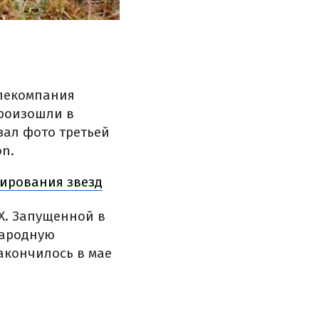
елекомпания
произошли в
зал фото третьей
on.
ирования звезд
eX. Запущенной в
народную
акончилось в мае