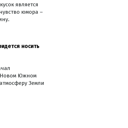
кусок является
 чувство юмора –
ину.
ридется носить
ачал
в Новом Южном
 атмосферу Земли