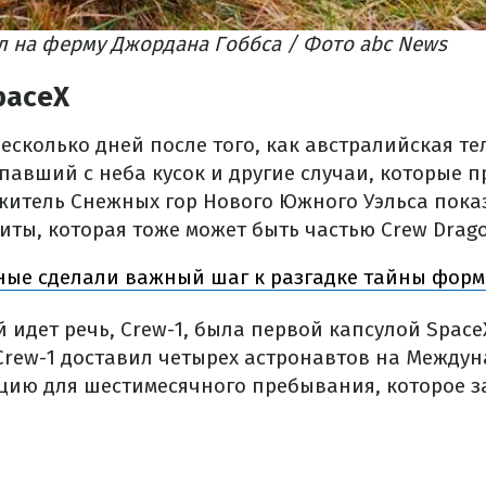
л на ферму Джордана Гоббса / Фото abc News
paceX
есколько дней после того, как австралийская т
павший с неба кусок и другие случаи, которые 
житель Снежных гор Нового Южного Уэльса пока
иты, которая тоже может быть частью Crew Drag
ные сделали важный шаг к разгадке тайны форм
й идет речь, Crew-1, была первой капсулой Spac
 Crew-1 доставил четырех астронавтов на Между
цию для шестимесячного пребывания, которое з