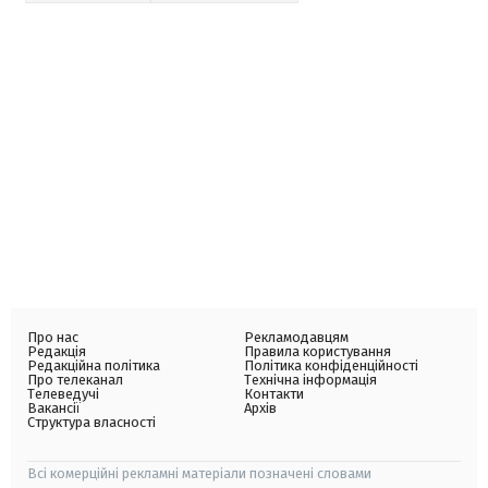
Про нас
Рекламодавцям
Редакція
Правила користування
Редакційна політика
Політика конфіденційності
Про телеканал
Технічна інформація
Телеведучі
Контакти
Вакансії
Архів
Структура власності
Всі комерційні рекламні матеріали позначені словами