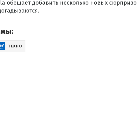
sla обещает добавить несколько новых сюрпризо
догадываются.
емы:
ТЕХНО