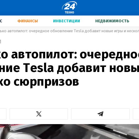
С
ФИНАНСЫ
ИНВЕСТИЦИИ
НЕДВИЖИМОСТЬ
ько автопилот: очередное обновление Tesla добавит новые игры и неско
1
ко автопилот: очередно
ние Tesla добавит новы
ко сюрпризов