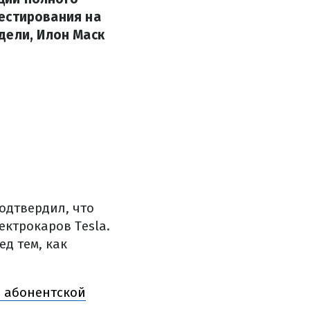
тестирования на
дели, Илон Маск
одтвердил, что
ектрокаров Tesla.
д тем, как
й абонентской