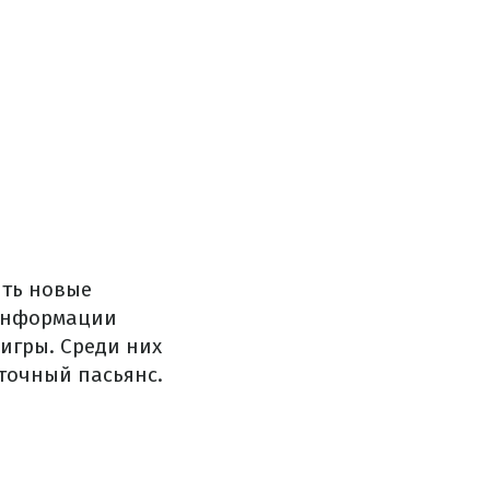
ить новые
 информации
игры. Среди них
рточный пасьянс.