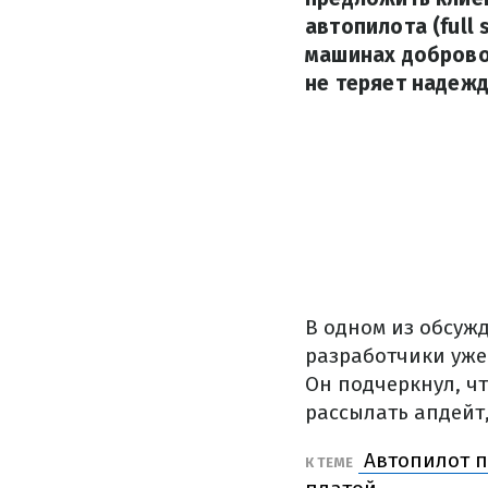
автопилота (full 
машинах добровол
не теряет надеж
В одном из обсуж
разработчики уже
Он подчеркнул, чт
рассылать апдейт
Автопилот по
К ТЕМЕ