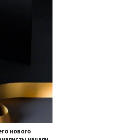
его нового
урналисты начали