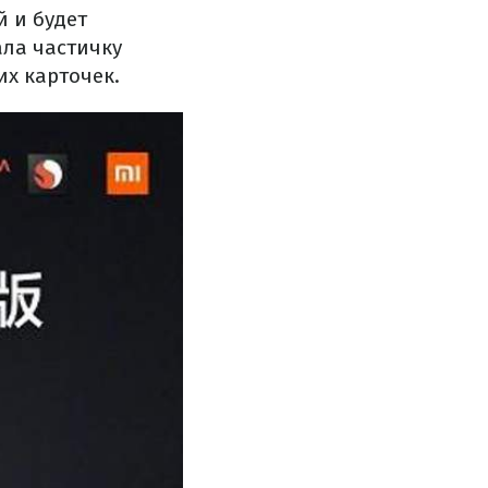
 и будет
ала частичку
их карточек.