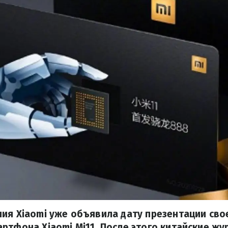
ия Xiaomi уже объявила дату презентации сво
ртфона Xiaomi Mi11. После этого китайские ж