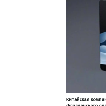
Китайская компан
флагманского сма