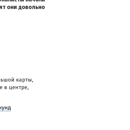
дят они довольно
льшой карты,
 в центре,
кунд