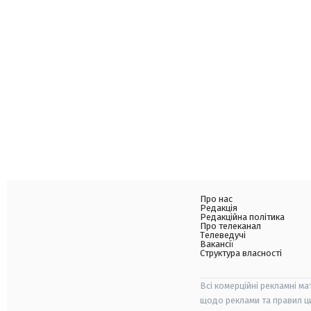
Про нас
Редакція
Редакційна політика
Про телеканал
Телеведучі
Вакансії
Структура власності
Всі комерційні рекламні ма
щодо реклами та правил ц