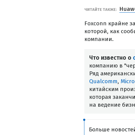
Huawe
ЧИТАЙТЕ ТАКЖЕ:
Foxconn крайне з
которой, как соо
компании.
Что известно о
компанию в "че
Ряд американск
Qualcomm
,
Micr
китайским прои
которая заканчи
на ведение бизн
Больше новостей