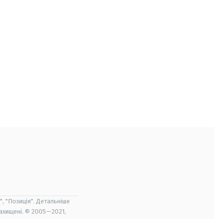
", "Позиція". Детальніше
захищені. © 2005—2021,