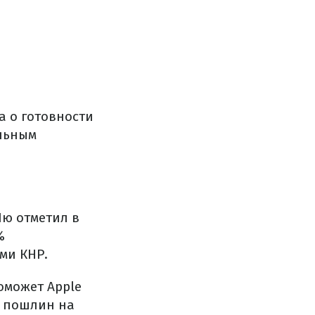
а о готовности
альным
ю отметил в
%
ми КНР.
оможет Apple
х пошлин на