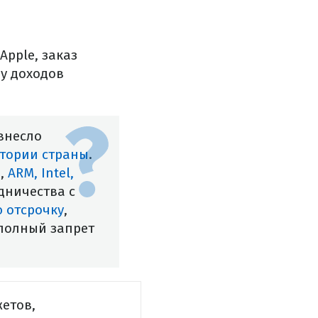
pple, заказ
у доходов
внесло
итории страны
.
e
,
ARM, Intel,
дничества с
 отсрочку
,
 полный запрет
етов,