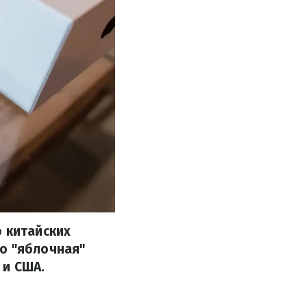
о китайских
о "яблочная"
 и США.