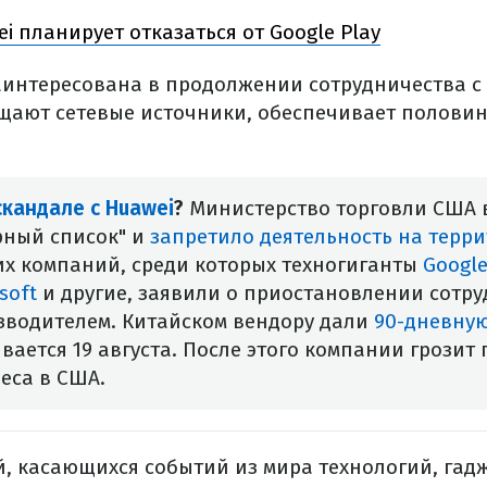
i планирует отказаться от Google Play
аинтересована в продолжении сотрудничества с A
бщают сетевые источники, обеспечивает половин
скандале с Huawei
?​
Министерство торговли США 
рный список" и
запретило деятельность на терр
их компаний, среди которых техногиганты
Googl
osoft
и другие, заявили о приостановлении сотру
зводителем.
Китайском вендору дали
90-дневную
вается 19 августа. После этого компании грозит
еса в США.
, касающихся событий из мира технологий, гадж