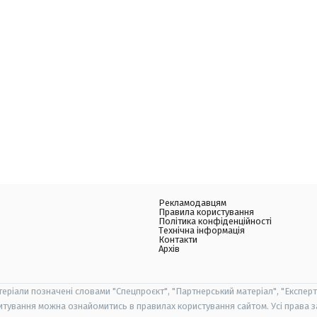
Рекламодавцям
Правила користування
Політика конфіденційності
Технічна інформація
Контакти
Архів
теріали позначені словами "Спецпроєкт", "Партнерський матеріал", "Експерт
итування можна ознайомитись в правилах користування сайтом. Усі права 