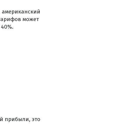
а американский
 тарифов может
 40%.
й прибыли, это