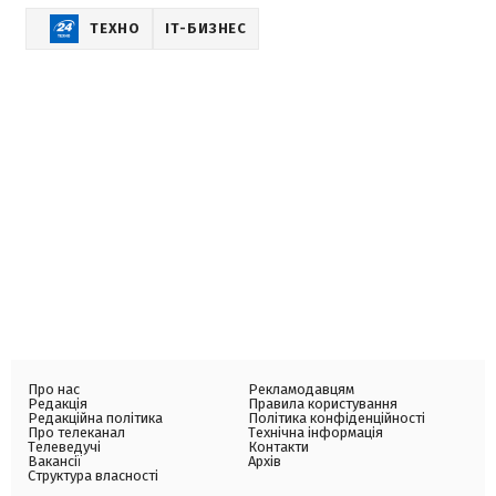
ТЕХНО
IT-БИЗНЕС
Про нас
Рекламодавцям
Редакція
Правила користування
Редакційна політика
Політика конфіденційності
Про телеканал
Технічна інформація
Телеведучі
Контакти
Вакансії
Архів
Структура власності