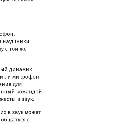
офон,
м наушники
у с той же
ный динамик
мик и микрофон
ение для
данный командой
есты в звук.
их в звук может
 общаться с