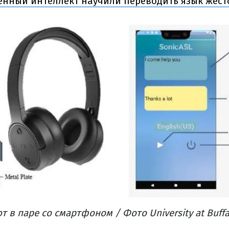
енный интеллект научили переводить язык жесто
 в паре со смартфоном / Фото University at Buffa