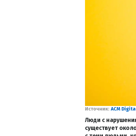
Источник:
ACM Digita
Люди с нарушения
существует окол
с теми людьми, к