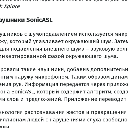
h Xplore
аушники SonicASL
ушников с шумоподавлением используется микр
жу, который улавливает окружающий шум. Зате
 для подавления внешнего шума – звуковую волн
 инвертированной фазой окружающего шума.
ровали такие наушники, добавив дополнитель
нным наружу микрофоном. Таким образом дина
ния рук. Информация передается через прилож
она SonicASL, который содержит алгоритм, соз
и слов и предложений. Приложение переводит ж
хнология распознавания жестов и превращения 
миллионам людей с нарушениями слуха свободно
дин.