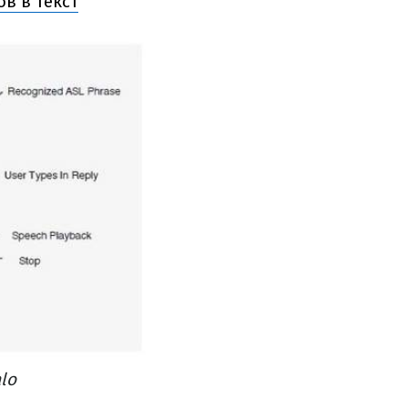
в в текст
lo