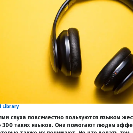
l Library
ми слуха повсеместно пользуются языком жес
о 300 таких языков. Они помогают людям эфф
оторые также их понимают. Но что делать тем, 