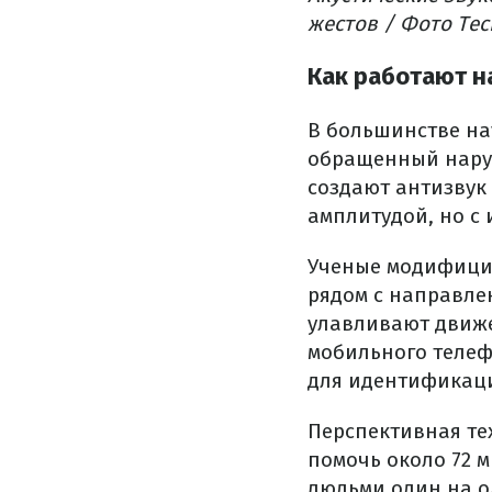
жестов / Фото Tec
Как работают н
В большинстве на
обращенный нару
создают антизвук
амплитудой, но с
Ученые модифици
рядом с направле
улавливают движе
мобильного телеф
для идентификаци
Перспективная те
помочь около 72 
людьми один на о