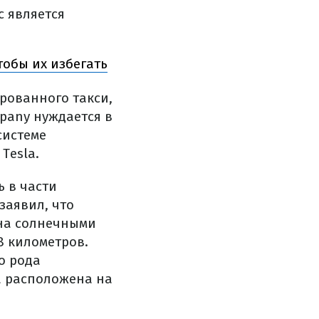
с является
тобы их избегать
рованного такси,
mpany нуждается в
системе
Tesla.
ь в части
заявил, что
на солнечными
8 километров.
о рода
а расположена на