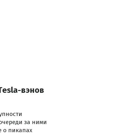
esla-вэнов
тупности
 очереди за ними
е о пикапах