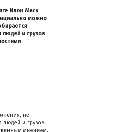
яге Илон Маск
фициально можно
обирается
и людей и грузов
ностями
мнения, не
 людей и грузов.
ственным мнением.