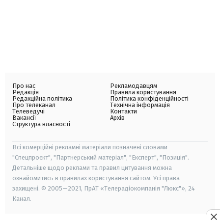
Про нас
Рекламодавцям
Редакція
Правила користування
Редакційна політика
Політика конфіденційності
Про телеканал
Технічна інформація
Телеведучі
Контакти
Вакансії
Архів
Структура власності
Всі комерційні рекламні матеріали позначені словами
"Спецпроєкт", "Партнерський матеріал", "Експерт", "Позиція".
Детальніше щодо реклами та правил цитування можна
ознайомитись в правилах користування сайтом. Усі права
захищені. © 2005—2021, ПрАТ «Телерадіокомпанія "Люкс"», 24
Канал.