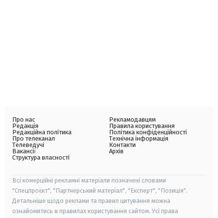
Про нас
Рекламодавцям
Редакція
Правила користування
Редакційна політика
Політика конфіденційності
Про телеканал
Технічна інформація
Телеведучі
Контакти
Вакансії
Архів
Структура власності
Всі комерційні рекламні матеріали позначені словами
"Спецпроєкт", "Партнерський матеріал", "Експерт", "Позиція".
Детальніше щодо реклами та правил цитування можна
ознайомитись в правилах користування сайтом. Усі права