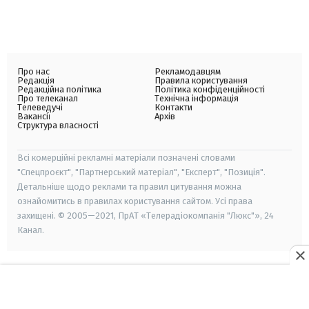
Про нас
Рекламодавцям
Редакція
Правила користування
Редакційна політика
Політика конфіденційності
Про телеканал
Технічна інформація
Телеведучі
Контакти
Вакансії
Архів
Структура власності
Всі комерційні рекламні матеріали позначені словами
"Спецпроєкт", "Партнерський матеріал", "Експерт", "Позиція".
Детальніше щодо реклами та правил цитування можна
ознайомитись в правилах користування сайтом. Усі права
захищені. © 2005—2021, ПрАТ «Телерадіокомпанія "Люкс"», 24
Канал.