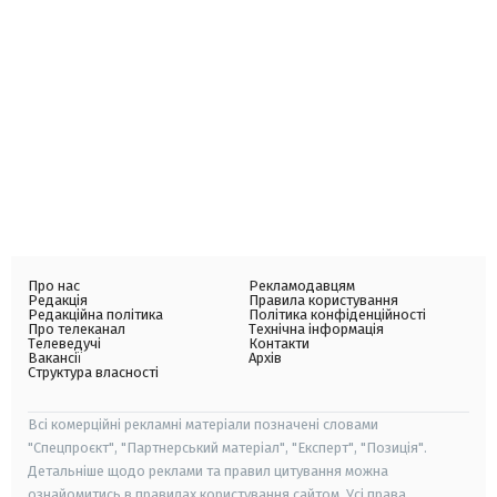
Про нас
Рекламодавцям
Редакція
Правила користування
Редакційна політика
Політика конфіденційності
Про телеканал
Технічна інформація
Телеведучі
Контакти
Вакансії
Архів
Структура власності
Всі комерційні рекламні матеріали позначені словами
"Спецпроєкт", "Партнерський матеріал", "Експерт", "Позиція".
Детальніше щодо реклами та правил цитування можна
ознайомитись в правилах користування сайтом. Усі права