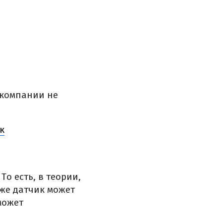
в компании не
к
о есть, в теории,
же датчик может
может