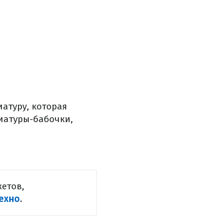
атуру, которая
иатуры-бабочки,
етов,
ехно
.