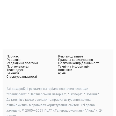
Про нас
Рекламодавцям
Редакція
Правила користування
Редакційна політика
Політика конфіденційності
Про телеканал
Технічна інформація
Телеведучі
Контакти
Вакансії
Архів
Структура власності
Всі комерційні рекламні матеріали позначені словами
"Спецпроєкт", "Партнерський матеріал", "Експерт", "Позиція".
Детальніше щодо реклами та правил цитування можна
ознайомитись в правилах користування сайтом. Усі права
захищені. © 2005—2021, ПрАТ «Телерадіокомпанія "Люкс"», 24
Канал.