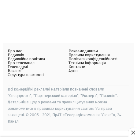
Про нас
Рекламодавцям
Редакція
Правила користування
Редакційна політика
Політика конфіденційності
Про телеканал
Технічна інформація
Телеведучі
Контакти
Вакансії
Архів
Структура власності
Всі комерційні рекламні матеріали позначені словами
"Спецпроєкт", "Партнерський матеріал", "Експерт", "Позиція".
Детальніше щодо реклами та правил цитування можна
ознайомитись в правилах користування сайтом. Усі права
захищені. © 2005—2021, ПрАТ «Телерадіокомпанія "Люкс"», 24
Канал.