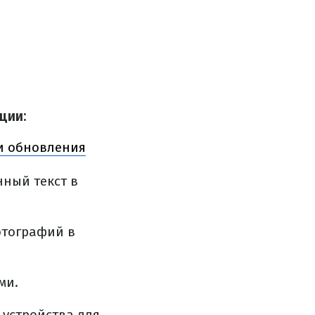
ции:
и обновления
ный текст в
отографий в
ми.
устройства для