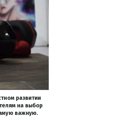
стном развитии
телям на выбор
самую важную.