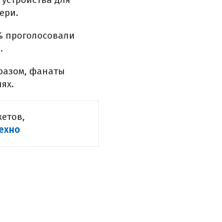
ери.
5% проголосовали
.
разом, фанаты
ях.
етов,
ехно