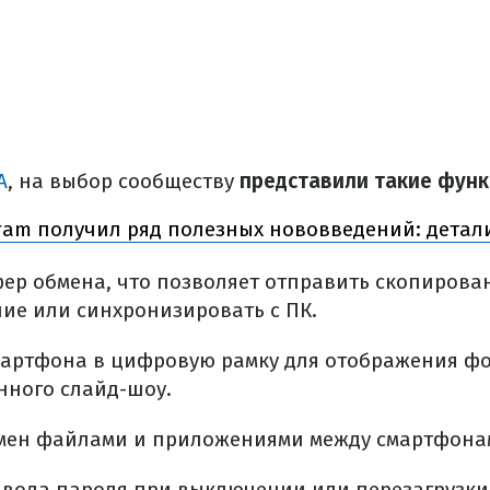
A
, на выбор сообществу
представили такие функ
ram получил ряд полезных нововведений: детал
р обмена, что позволяет отправить скопирован
ие или синхронизировать с ПК.
артфона в цифровую рамку для отображения ф
нного слайд-шоу.
ен файлами и приложениями между смартфона
вода пароля при выключении или перезагрузки 