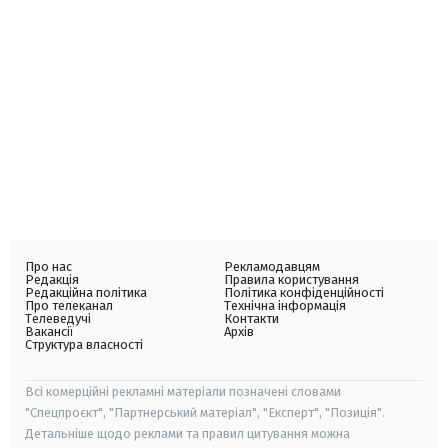
Про нас
Рекламодавцям
Редакція
Правила користування
Редакційна політика
Політика конфіденційності
Про телеканал
Технічна інформація
Телеведучі
Контакти
Вакансії
Архів
Структура власності
Всі комерційні рекламні матеріали позначені словами
"Спецпроєкт", "Партнерський матеріал", "Експерт", "Позиція".
Детальніше щодо реклами та правил цитування можна