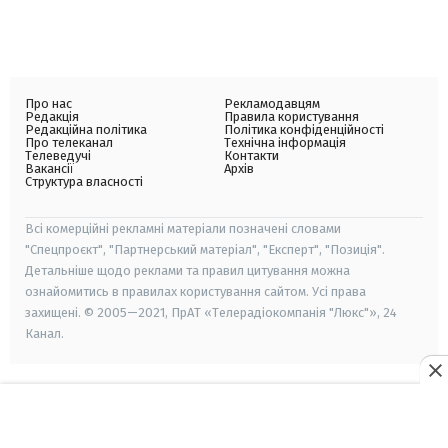
Про нас
Рекламодавцям
Редакція
Правила користування
Редакційна політика
Політика конфіденційності
Про телеканал
Технічна інформація
Телеведучі
Контакти
Вакансії
Архів
Структура власності
Всі комерційні рекламні матеріали позначені словами
"Спецпроєкт", "Партнерський матеріал", "Експерт", "Позиція".
Детальніше щодо реклами та правил цитування можна
ознайомитись в правилах користування сайтом. Усі права
захищені. © 2005—2021, ПрАТ «Телерадіокомпанія "Люкс"», 24
Канал.