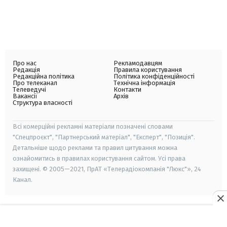
Про нас
Рекламодавцям
Редакція
Правила користування
Редакційна політика
Політика конфіденційності
Про телеканал
Технічна інформація
Телеведучі
Контакти
Вакансії
Архів
Структура власності
Всі комерційні рекламні матеріали позначені словами
"Спецпроєкт", "Партнерський матеріал", "Експерт", "Позиція".
Детальніше щодо реклами та правил цитування можна
ознайомитись в правилах користування сайтом. Усі права
захищені. © 2005—2021, ПрАТ «Телерадіокомпанія "Люкс"», 24
Канал.