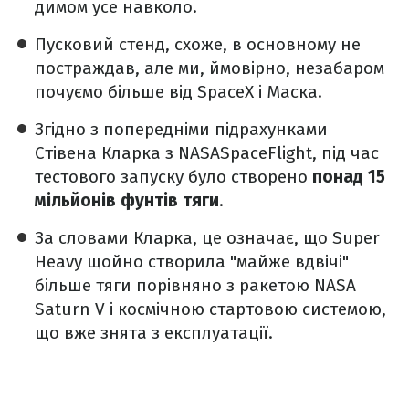
димом усе навколо.
Пусковий стенд, схоже, в основному не
постраждав, але ми, ймовірно, незабаром
почуємо більше від SpaceX і Маска.
Згідно з попередніми підрахунками
Стівена Кларка з NASASpaceFlight, під час
тестового запуску було створено
понад 15
мільйонів фунтів тяги
.
За словами Кларка, це означає, що Super
Heavy щойно створила "майже вдвічі"
більше тяги порівняно з ракетою NASA
Saturn V і космічною стартовою системою,
що вже знята з експлуатації.