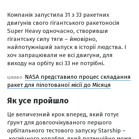
Компанія запустила 31 з 33 ракетних
двигунів свого гігантського ракетоносія
Super Heavy одночасно, створивши
гігантську силу тяги – ймовірно,
найпотужніший запуск в історії людства. І
хоч запрацювали не всі двигуни, для
виходу на орбіту всі 33 не потрібні.
NASA представило процес складання
ЦІКАВО
ракет для пілотованої місії до Місяця
Як усе пройшло
Це величезний крок вперед, який готує
ґрунт для довгоочікуваного першого
орбітального тестового запуску Starship –
космічного корабля, який потенційно може