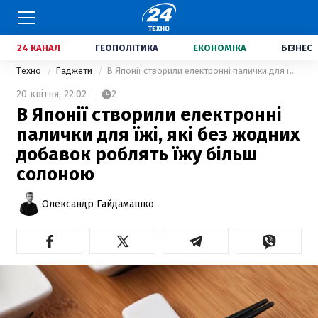
24 КАНАЛ
ГЕОПОЛІТИКА
ЕКОНОМІКА
БІЗНЕС
Техно
Ґаджети
В Японії створили електронні палички для їжі, які без жодних добавок роблять їжу більш солоною
20 квітня,
22:02
2
В Японії створили електронні
палички для їжі, які без жодних
добавок роблять їжу більш
солоною
Олександр Гайдамашко