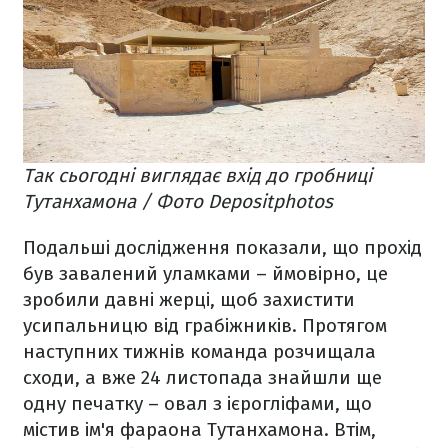
Так сьогодні виглядає вхід до гробниці
Тутанхамона / Фото Depositphotos
Подальші дослідження показали, що прохід
був завалений уламками – ймовірно, це
зробили давні жерці, щоб захистити
усипальницю від грабіжників. Протягом
наступних тижнів команда розчищала
сходи, а вже 24 листопада знайшли ще
одну печатку – овал з ієрогліфами, що
містив ім'я фараона Тутанхамона. Втім,