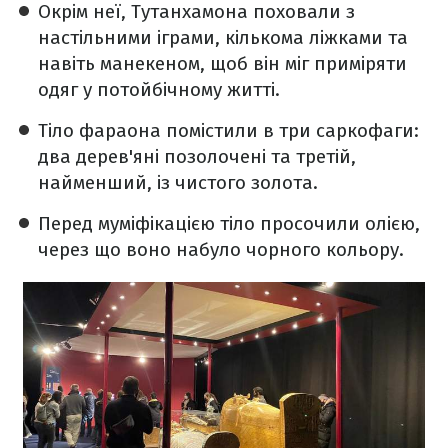
Окрім неї, Тутанхамона поховали з
настільними іграми, кількома ліжками та
навіть манекеном, щоб він міг приміряти
одяг у потойбічному житті.
Тіло фараона помістили в три саркофаги:
два дерев'яні позолочені та третій,
найменший, із чистого золота.
Перед муміфікацією тіло просочили олією,
через що воно набуло чорного кольору.​