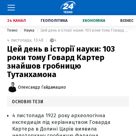
24 КАНАЛ
ГЕОПОЛІТИКА
ЕКОНОМІКА
БІЗНЕС
Техно
Наука
Цей день в історії науки: 103 роки тому Говард Картер знайшов гробницю Тутанхамона
4 листопада,
13:48
4
Цей день в історії науки: 103
роки тому Говард Картер
знайшов гробницю
Тутанхамона
Олександр Гайдамашко
ОСНОВНІ ТЕЗИ
4 листопада 1922 року археологічна
експедиція під керівництвом Говарда
Картера в Долині Царів виявила
недоторкану гробницю фараона