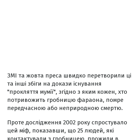
ЗМІ та жовта преса швидко перетворили ці
та інші збіги на докази існування
"прокляття мумії", згідно з яким кожен, хто
потривожить гробницю фараона, помре
передчасною або неприродною смертю.
Проте дослідження 2002 року спростувало
цей міф, показавши, що 25 людей, які
контактували з гробницею, прожили в