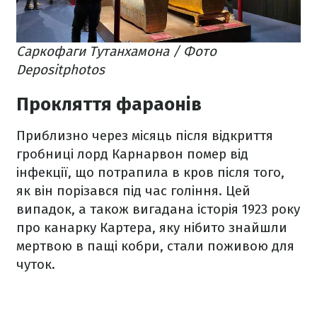
Саркофаги Тутанхамона / Фото
Depositphotos
Прокляття фараонів
Приблизно через місяць після відкриття
гробниці лорд Карнарвон помер від
інфекції, що потрапила в кров після того,
як він порізався під час гоління. Цей
випадок, а також вигадана історія 1923 року
про канарку Картера, яку нібито знайшли
мертвою в пащі кобри, стали поживою для
чуток.