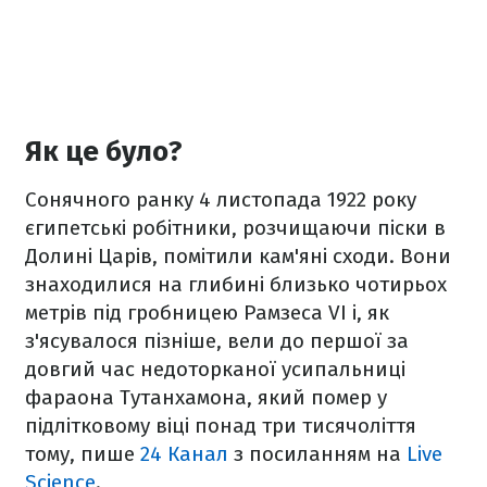
Як це було?
Сонячного ранку 4 листопада 1922 року
єгипетські робітники, розчищаючи піски в
Долині Царів, помітили кам'яні сходи. Вони
знаходилися на глибині близько чотирьох
метрів під гробницею Рамзеса VI і, як
з'ясувалося пізніше, вели до першої за
довгий час недоторканої усипальниці
фараона Тутанхамона, який помер у
підлітковому віці понад три тисячоліття
тому, пише
24 Канал
з посиланням на
Live
Science
.