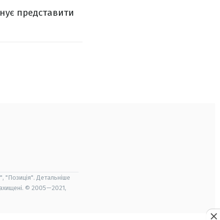
анує представити
", "Позиція". Детальніше
захищені. © 2005—2021,