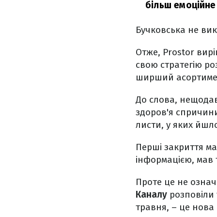
більш емоційне
Бучковська не ви
Отже, Prostor вир
свою стратегію роз
ширший асортимен
До слова, нещода
здоров'я спричин
листи, у яких йшл
Перші закриття ма
інформацією, мав 
Проте це не означ
Каналу
розповіли у
травня, – це нова 