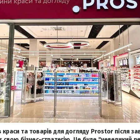
 краси та товарів для догляду Prostor після з
є свою бізнес-стратегію. Це буде "невеликий р