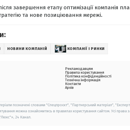
після завершення етапу оптимізації компанія пл
тратегію та нове позиціювання мережі.
и:
И
НОВИНИ КОМПАНІЙ
КОМПАНІЇ І РИНКИ
Рекламодавцям
Правила користування
Політика конфіденційності
Технічна інформація
Контакти
Архів
теріали позначені словами "Спецпроєкт", "Партнерський матеріал", "Експерт
итування можна ознайомитись в правилах користування сайтом. Усі права 
Люкс"», 24 Канал.