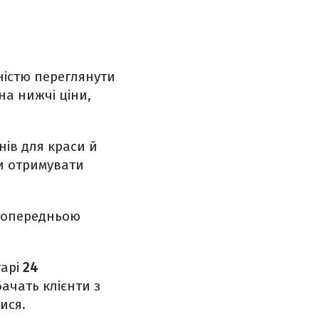
ністю переглянути
на нижчі ціни,
ів для краси й
 отримувати
 попередньою
тарі
24
бачать клієнти з
ися.