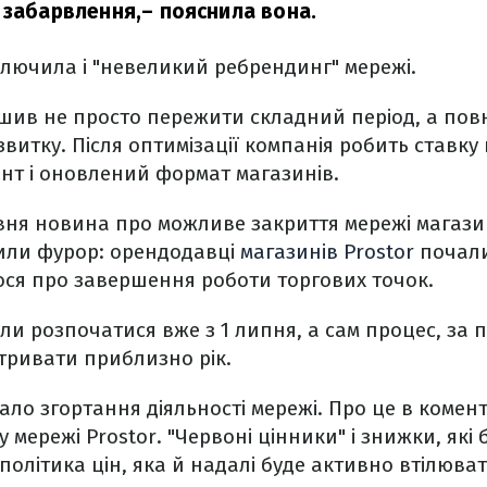
 забарвлення,
– пояснила вона.
ключила і "невеликий ребрендинг" мережі.
ішив не просто пережити складний період, а пов
витку. Після оптимізації компанія робить ставку 
т і оновлений формат магазинів.
вня новина про можливе закриття мережі магазин
или фурор: орендодавці
магазинів Prostor
почали
ося про завершення роботи торгових точок.
ли розпочатися вже з 1 липня, а сам процес, за
тривати приблизно рік.
ало згортання діяльності мережі. Про це в комен
 мережі Prostor. "Червоні цінники" і знижки, які 
політика цін, яка й надалі буде активно втілюват