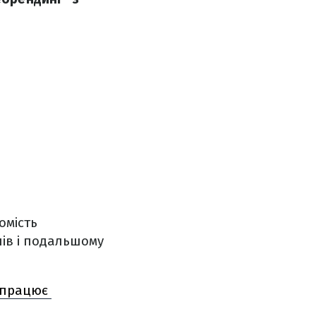
омість
нів і подальшому
х працює