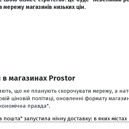
 мережу магазинів низьких цін.
 в магазинах Prostor
яють, що не планують скорочувати мережу, а нат
овій ціновій політиці, оновленні формату магази
кономічна правда"
.
а пошта" запустила нічну доставку: в яких міста