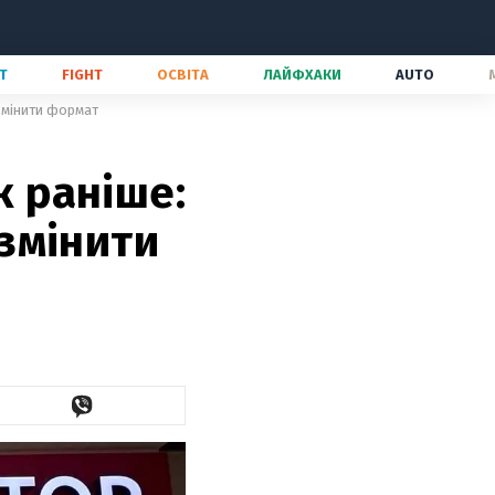
Т
FIGHT
ОСВІТА
ЛАЙФХАКИ
AUTO
 змінити формат
к раніше:
змінити