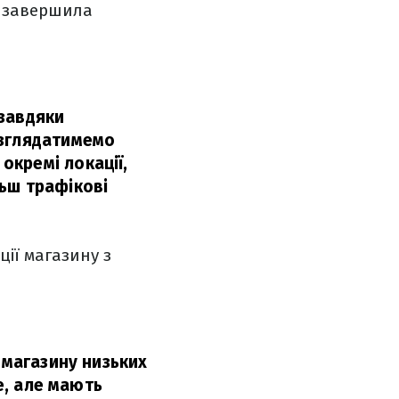
а завершила
 завдяки
озглядатимемо
кремі локації,
ьш трафікові
ції магазину з
 магазину низьких
e, але мають