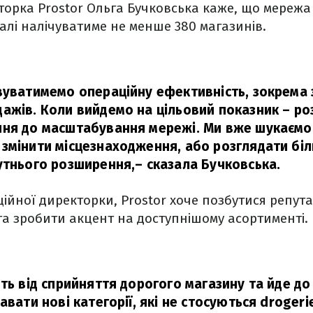
торка Prostor Ольга Бучковська каже, що мереж
алі налічуватиме не менше 380 магазинів.
вуватимемо операційну ефективність, зокрема
ажів. Коли вийдемо на цільовий показник – р
ня до масштабування мережі. Ми вже шукаємо о
змінити місцезнаходження, або розглядати біл
утнього розширення,
– сказала Бучковська.
ійної директорки, Prostor хоче позбутися репута
а зробити акцент на доступнішому асортименті.
ить від сприйняття дорогого магазину та йде до
авати нові категорії, які не стосуються drogeri