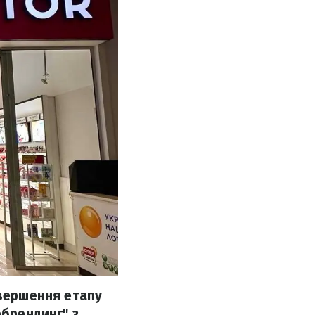
авершення етапу
ебрендинг" з