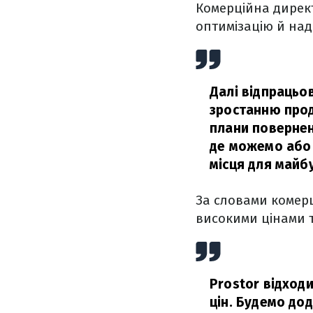
Комерційна дирек
оптимізацію й над
Далі відпрацьо
зростанню прод
плани повернен
де можемо або 
місця для майб
За словами комерц
високими цінами т
Prostor відход
цін. Будемо дод