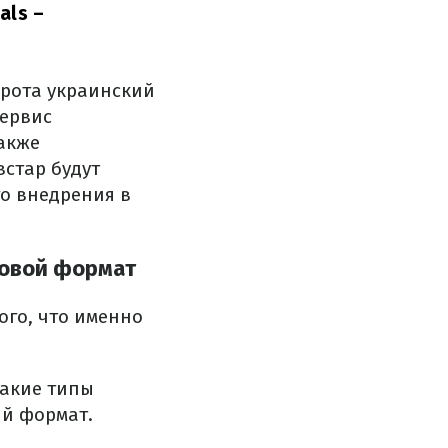
als –
рота украинский
ервис
также
стар будут
го внедрения в
ровой формат
го, что именно
какие типы
ый формат.