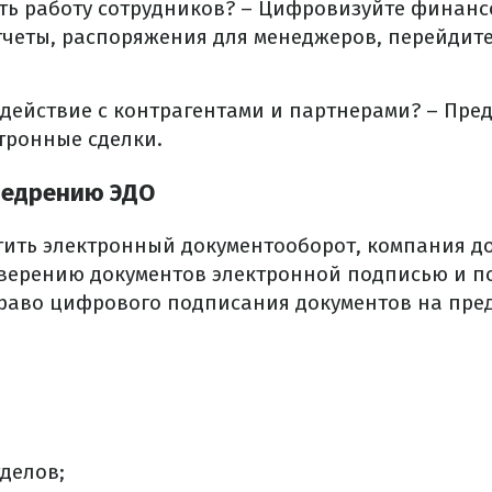
ть работу сотрудников? – Цифровизуйте финанс
тчеты, распоряжения для менеджеров, перейдит
действие с контрагентами и партнерами? – Пре
тронные сделки.
недрению ЭДО
тить электронный документооборот, компания д
верению документов электронной подписью и по
раво цифрового подписания документов на пр
делов;