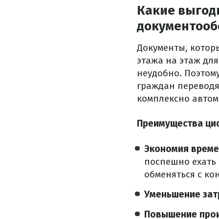
Какие выгод
документооб
Документы, котор
этажа на этаж для
неудобно. Поэтому
граждан переводят
комплексно авто
Преимущества циф
Экономия врем
поспешно ехать 
обменяться с к
Уменьшение зат
Повышение про