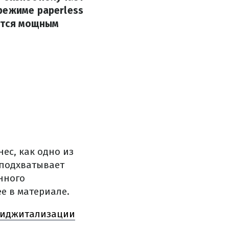
режиме paperless
ется мощным
ес, как одно из
 подхватывает
нного
е в материале.
 диджитализации