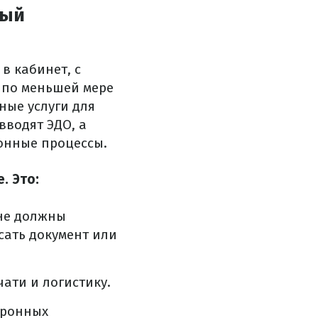
ный
в кабинет, с
о по меньшей мере
ные услуги для
вводят ЭДО, а
онные процессы.
. Это:
 не должны
сать документ или
чати и логистику.
тронных