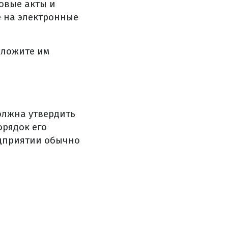
овые акты и
е на электронные
дложите им
олжна утвердить
рядок его
едприятии обычно