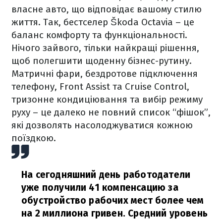
власне авто, що відповідає вашому стилю
життя. Так, бестселер Škoda Octavia – це
баланс комфорту та функціональності.
Нічого зайвого, тільки найкращі рішення,
щоб полегшити щоденну бізнес-рутину.
Матричні фари, бездротове підключення
телефону, Front Assist та Cruise Control,
тризонне кондиціювання та вибір режиму
руху – це далеко не повний список “фішок”,
які дозволять насолоджуватися кожною
поїздкою.
На сегодняшний день работодатели
уже получили 41 компенсацию за
обустройство рабочих мест более чем
на 2 миллиона гривен. Средний уровень