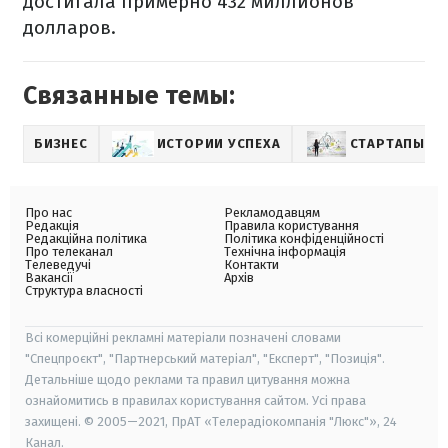
достигала примерно 432 миллионов
долларов.
Связанные темы:
БИЗНЕС
ИСТОРИИ УСПЕХА
СТАРТАПЫ24
Про нас
Рекламодавцям
Редакція
Правила користування
Редакційна політика
Політика конфіденційності
Про телеканал
Технічна інформація
Телеведучі
Контакти
Вакансії
Архів
Структура власності
Всі комерційні рекламні матеріали позначені словами
"Спецпроєкт", "Партнерський матеріал", "Експерт", "Позиція".
Детальніше щодо реклами та правил цитування можна
ознайомитись в правилах користування сайтом. Усі права
захищені. © 2005—2021, ПрАТ «Телерадіокомпанія "Люкс"», 24
Канал.