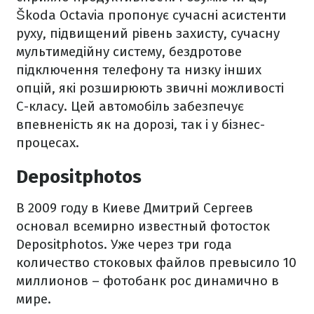
Škoda Octavia пропонує сучасні асистенти
руху, підвищений рівень захисту, сучасну
мультимедійну систему, бездротове
підключення телефону та низку інших
опцій, які розширюють звичні можливості
С-класу. Цей автомобіль забезпечує
впевненість як на дорозі, так і у бізнес-
процесах.
Depositphotos
В 2009 году в Киеве Дмитрий Сергеев
основал всемирно известный фотосток
Depositphotos. Уже через три года
количество стоковых файлов превысило 10
миллионов – фотобанк рос динамично в
мире.