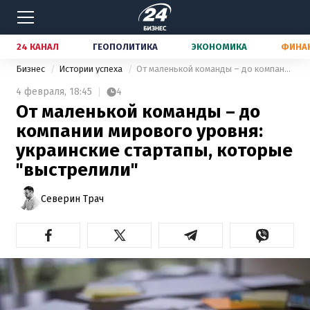
24 КАНАЛ
ГЕОПОЛИТИКА
ЭКОНОМИКА
ФИНА
Бизнес
Истории успеха
От маленькой команды – до компании мирового уровня: украинские стартапы, которые "выстрелили"
4 февраля,
18:45
4
От маленькой команды – до
компании мирового уровня:
украинские стартапы, которые
"выстрелили"
Северин Трач