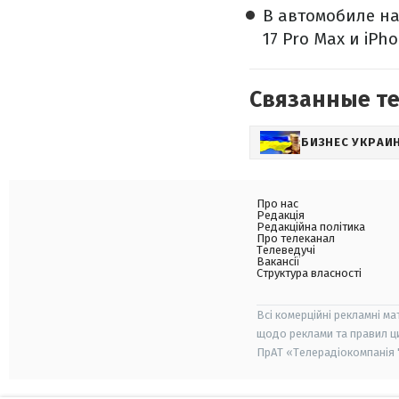
В автомобиле на
17 Pro Max и iPho
Связанные т
БИЗНЕС УКРАИ
Про нас
Редакція
Редакційна політика
Про телеканал
Телеведучі
Вакансії
Структура власності
Всі комерційні рекламні ма
щодо реклами та правил ц
ПрАТ «Телерадіокомпанія "