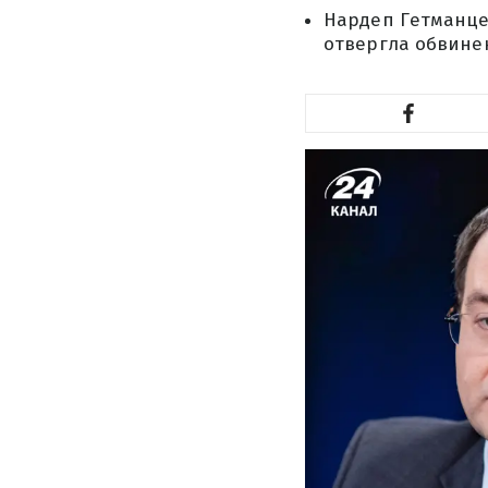
Нардеп Гетманцев
отвергла обвине