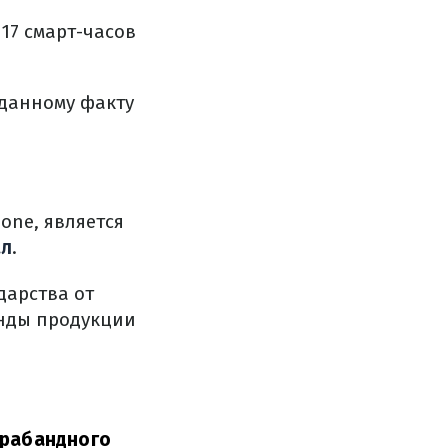
117 смарт-часов
 данному факту
hone, является
ал
.
дарства от
анды продукции
трабандного