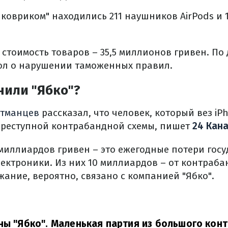
д ковриком" находились 211 наушников AirPods и 
стоимость товаров – 35,5 миллионов гривен. По
ол о нарушении таможенных правил.
нили "Ябко"?
тманцев
рассказал, что человек, который вез iP
реступной контрабандной схемы, пишет
24 Кан
 миллиардов гривен – это ежегодные потери госу
ектроники. Из них 10 миллиардов – от контраб
ржание, вероятно, связано с компанией "Ябко".
ны "Ябко". Маленькая партия из большого кон