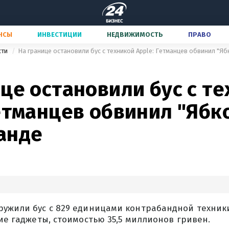
НСЫ
ИНВЕСТИЦИИ
НЕДВИЖИМОСТЬ
ПРАВО
сти
На границе остановили бус с техникой Apple: Гетманцев обвинил "Яб
це остановили бус с т
етманцев обвинил "Ябко
анде
ружили бус с 829 единицами контрабандной техники
гие гаджеты, стоимостью 35,5 миллионов гривен.