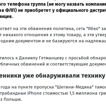
ого телефона группа (не могу назвать компание
а ФЛП) не приобретет у официального дистри
анцев.
 ответ на эти обвинения политика,
сеть "Ябко"
за
 никакого отношения к этому товару, а эти утв
одним документом и не базируются на надлежа
атилось к Даниилу Гетманцеву с просьбой обнар
бличных обвинений и соответствующие докуме
енники уже обнаруживали технику 
5 года на пункте пропуска "Шегини-Медика" там
трабандные iPhone
стоимостью 1,5 миллиона гри
из Польши.