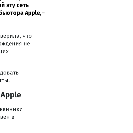
й эту сеть
бьютора Apple,
–
верила, что
ерждения не
щих
одовать
нты.
Apple
оженники
вен в