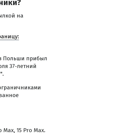
хники?
ылкой на
раницу:
 из Польши прибыл
оля 37-летний
".
пограничниками
ованное
 Max, 15 Pro Max.