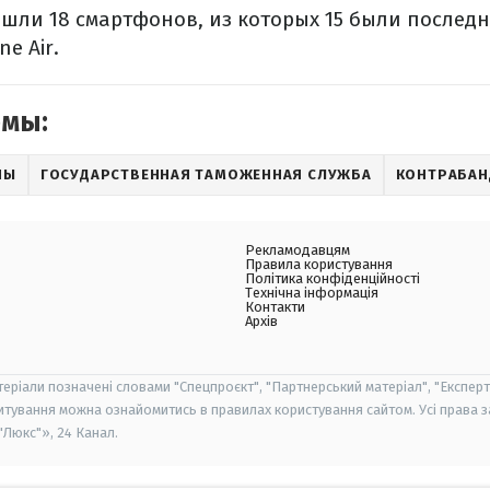
шли 18 смартфонов, из которых 15 были последн
ne Air.
емы:
НЫ
ГОСУДАРСТВЕННАЯ ТАМОЖЕННАЯ СЛУЖБА
КОНТРАБАН
Рекламодавцям
Правила користування
Політика конфіденційності
Технічна інформація
Контакти
Архів
теріали позначені словами "Спецпроєкт", "Партнерський матеріал", "Експерт
итування можна ознайомитись в правилах користування сайтом. Усі права 
Люкс"», 24 Канал.