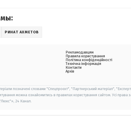
емы:
РИНАТ АХМЕТОВ
Рекламодавцям
Правила користування
Політика конфіденційності
Технічна інформація
Контакти
Архів
теріали позначені словами "Спецпроєкт", "Партнерський матеріал", "Експерт
итування можна ознайомитись в правилах користування сайтом. Усі права 
Люкс"», 24 Канал.