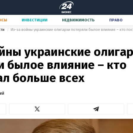
НСЫ
ИНВЕСТИЦИИ
НЕДВИЖИМОСТЬ
ПРАВО
сти
Из-за войны украинские олигархи потеряли былое влияние – кто по
ойны украинские олига
и былое влияние – кто
ал больше всех
ий