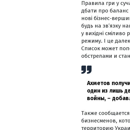
Правила гри у суч
дбати про баланс
нові бізнес-верши
будь на зв’язку н
у вихідні сміливо
режиму. І це дале
Список может поп
обстрелами и ста
Ахметов получи
один из лишь д
войны,
– добавл
Также сообщается,
бизнесменов, кот
территорию Укра