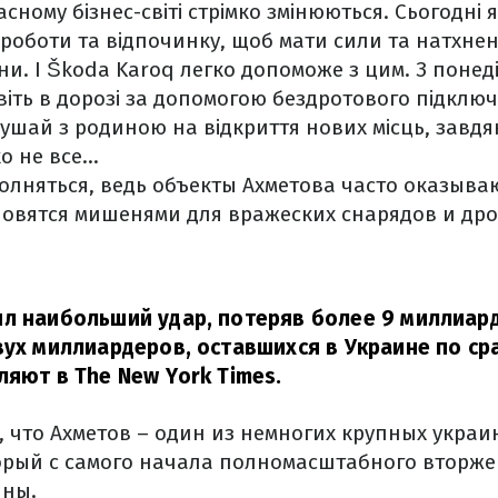
асному бізнес-світі стрімко змінюються. Сьогодні
 роботи та відпочинку, щоб мати сили та натхне
ни. І Škoda Karoq легко допоможе з цим. З понед
авіть в дорозі за допомогою бездротового підклю
 рушай з родиною на відкриття нових місць, завдя
ко не все…
олняться, ведь объекты Ахметова часто оказыва
новятся мишенями для вражеских снарядов и дро
л наибольший удар, потеряв более 9 миллиар
вух миллиардеров, оставшихся в Украине по ср
яют в The New York Times.
 что Ахметов – один из немногих крупных украи
орый с самого начала полномасштабного вторже
ины.