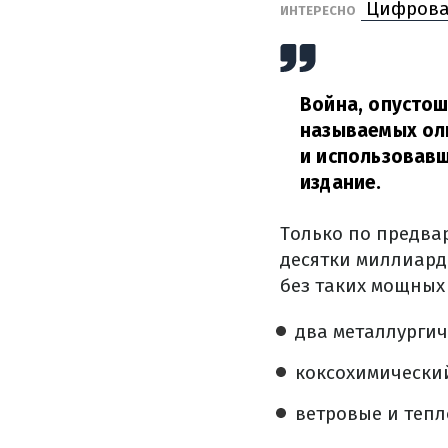
Цифровая
ИНТЕРЕСНО
Война, опустош
называемых оли
и использовавш
издание.
Только по предва
десятки миллиард
без таких мощных 
два металлургич
коксохимический
ветровые и тепл