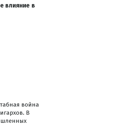
е влияние в
штабная война
игархов. В
мышленных