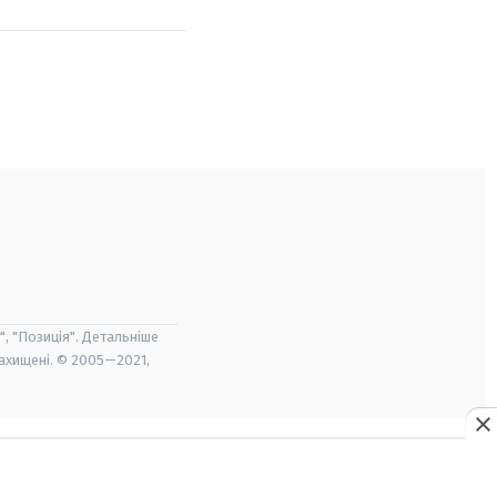
", "Позиція". Детальніше
захищені. © 2005—2021,