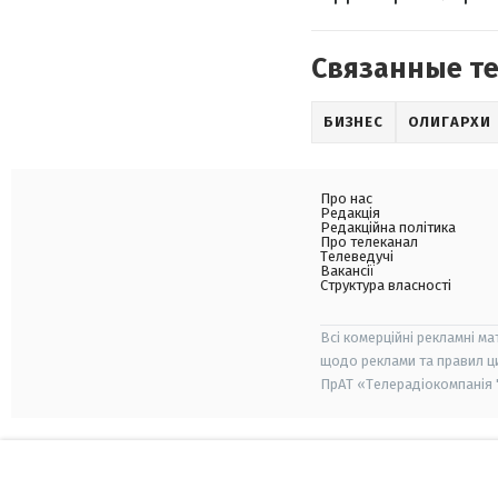
Связанные т
БИЗНЕС
ОЛИГАРХИ
Про нас
Редакція
Редакційна політика
Про телеканал
Телеведучі
Вакансії
Структура власності
Всі комерційні рекламні ма
щодо реклами та правил ц
ПрАТ «Телерадіокомпанія "