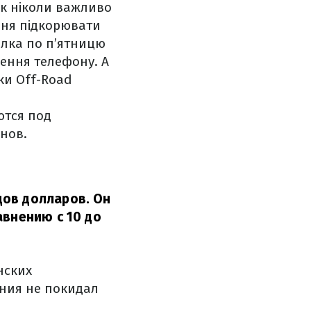
 як ніколи важливо
ння підкорювати
ілка по п’ятницю
чення телефону. А
ки Off-Road
ются под
нов.
дов долларов. Он
авнению с 10 до
нских
ния не покидал