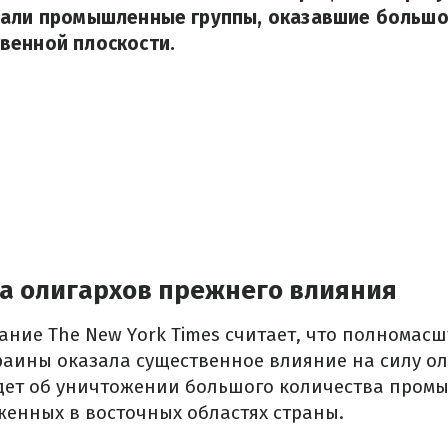
дали промышленные группы, оказавшие большо
венной плоскости.
а олигархов прежнего влияния
ание The New York Times считает, что полномас
раины оказала существенное влияние на силу ол
идет об уничтожении большого количества про
женных в восточных областях страны.