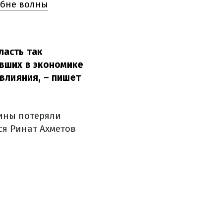
ебне волны
ласть так
авших в экономике
 влияния,
– пишет
ины потеряли
ся Ринат Ахметов