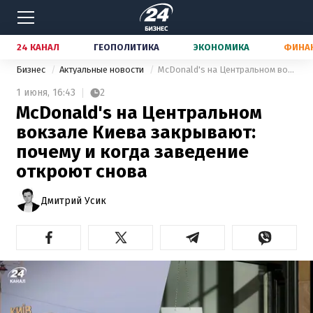
24 КАНАЛ
ГЕОПОЛИТИКА
ЭКОНОМИКА
ФИНА
Бизнес
Актуальные новости
McDonald's на Центральном вокзале Киева закрывают: почему и когда заведение откроют снова
1 июня,
16:43
2
McDonald's на Центральном
вокзале Киева закрывают:
почему и когда заведение
откроют снова
Дмитрий Усик