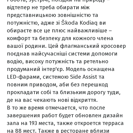
відтепер не треба обирати між
представницькою зовнішністю та
потужністю, адже зі Škoda Kodiaq ви
обираєте все це плюс найважливіше –
комфорт та безпеку для кожного члена
вашої родини. Цей флагманський кросовер
поєднав найсучасніші системи допомоги
водію, високу потужність та ретельно
продуманий інтер'єр. Модель оснащена
LED-фарами, системою Side Assist та
повним приводом, аби без перешкод
прокладати собі та близьким дорогу туди,
де на вас чекають нові відкриття.
В то же время отмечается, что после
завершения работ будет обновлен дизайн
зала на 193 места, также откроется терраса
на 88 мест. Также в ресторане вблизи