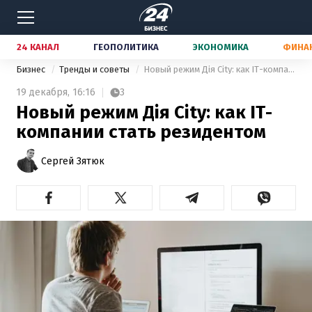
24 КАНАЛ
ГЕОПОЛИТИКА
ЭКОНОМИКА
ФИНА
Бизнес
Тренды и советы
Новый режим Дія City: как IT-компании стать резидентом
19 декабря,
16:16
3
Новый режим Дія City: как IT-
компании стать резидентом
Сергей Зятюк