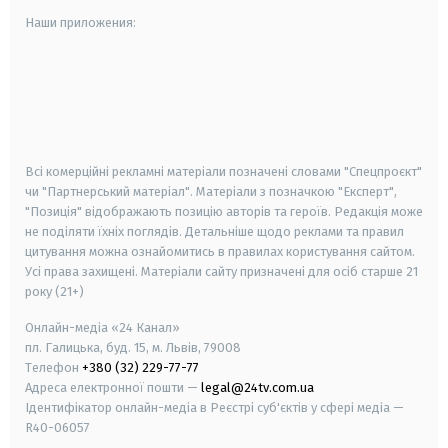
Наши приложения:
android
apple
smart tv
samsung smart tv
Всі комерційні рекламні матеріали позначені словами "Спецпроєкт"
чи "Партнерський матеріал". Матеріали з позначкою "Експерт",
"Позиція" відображають позицію авторів та героїв. Редакція може
не поділяти їхніх поглядів. Детальніше щодо реклами та правил
цитування можна ознайомитись в правилах користування сайтом.
Усі права захищені.
Матеріали сайту призначені для осіб старше
21
року (21+)
Онлайн-медіа «24 Канал»
пл. Галицька, буд. 15, м. Львів, 79008
Телефон
+380 (32) 229-77-77
Адреса електронної пошти —
legal@24tv.com.ua
Ідентифікатор онлайн-медіа в Реєстрі суб'єктів у сфері медіа —
R40-06057