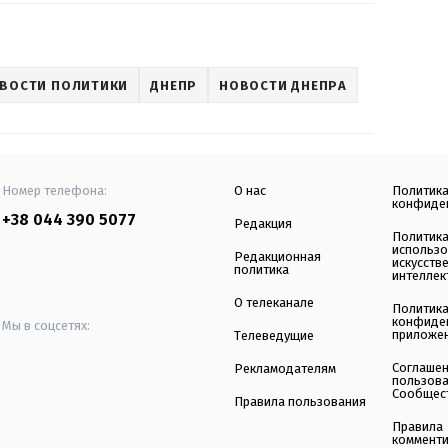
ВОСТИ ПОЛИТИКИ
ДНЕПР
НОВОСТИ ДНЕПРА
Номер телефона:
О нас
Политик
конфиде
+38 044 390 5077
Редакция
Политик
использ
Редакционная
искусств
политика
интеллек
О телеканале
Политик
конфиде
Мы в соцсетях:
приложе
Телеведущие
Соглаше
Рекламодателям
пользов
Сообщес
Правила пользования
Правила
коммент