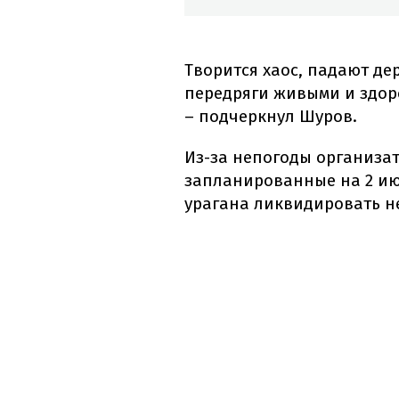
Творится хаос, падают де
передряги живыми и здоро
– подчеркнул Шуров.
Из-за непогоды организа
запланированные на 2 июн
урагана ликвидировать не