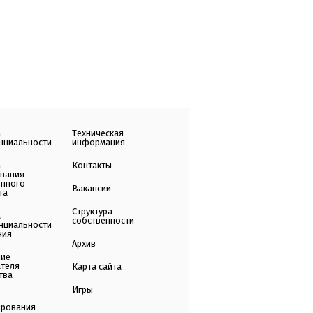
а
Техническая
нциальности
информация
а
Контакты
ования
енного
Вакансии
та
Структура
а
собственности
нциальности
ния
Архив
ние
ателя
Карта сайта
тва
Игры
ирования