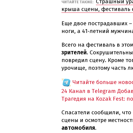
Страшный ура
ЧИТАЙТЕ ТАКЖЕ:
крыша сцены, фестиваль
Еще двое пострадавших –
ноги, а 41-летний мужчин
Всего на фестиваль в это
зрителей
. Сокрушительный
повредил сцену. Кроме то
урочище, поэтому часть лю
Читайте больше новос
24 Канал в Telegram
Доба
Трагедия на Kozak Fest: 
Спасатели сообщили, что
сцены и осмотре местнос
автомобиля
.