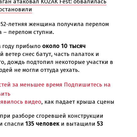
ган атаковал KOZAK Fest: обвалилась
 остановили
 52-летняя женщина получила перелом
а – перелом ступни.
м году прибыло
около 10 тысяч
 ветер снес батут, часть палаток и
го, дождь подтопил некоторые участки в
дей не могли оттуда уехать.
тей за меньшее время
Подпишитесь на
вить
появилось видео
, как падает крыша сцены
 при разборе сгоревшей конструкции
ти спасли
135 человек
и вытащили
53