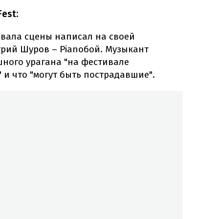
est:
бвала сцены написал на своей
трий Шуров – Pianoбой. Музыкант
ашного урагана "на фестивале
и что "могут быть пострадавшие".