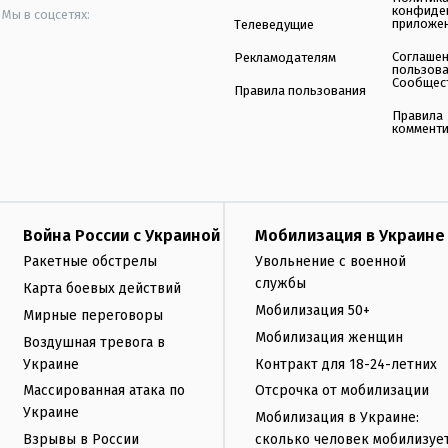
конфиде
Мы в соцсетях:
приложе
Телеведущие
Соглаше
Рекламодателям
пользов
Сообщес
Правила пользования
Правила
коммент
Война России с Украиной
Мобилизация в Украине
Ракетные обстрелы
Увольнение с военной
службы
Карта боевых действий
Мобилизация 50+
Мирные переговоры
Мобилизация женщин
Воздушная тревога в
Украине
Контракт для 18-24-летних
Массированная атака по
Отсрочка от мобилизации
Украине
Мобилизация в Украине:
Взрывы в России
сколько человек мобилизуе