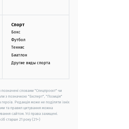
Спорт
Бокс
Футбол
Теннис
Биатлон
Другие виды спорта
и позначені словами "Спецпроєкт" чи
ли з позначкою "Експерт", "Позиція"
героїв. Редакція може не поділяти їхніх
ами та правил цитування можна
вання сайтом. Усі права захищені.
осіб старше
21 року (21+)