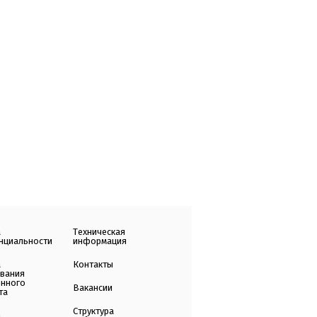
а
Техническая
нциальности
информация
а
Контакты
ования
енного
Вакансии
та
Структура
а