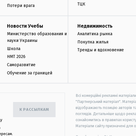
ТЦК
Потери врага
Новости Учебы
Недвижимость
Министерство образования и
Аналитика рынка
науки Украины
Покупка жилья
Школа
Тренды и вдохновение
НМТ 2026
Саморазвитие
Обучение за границей
Всі комерційні рекламні матеріал
"Партнерський матеріал". Матеріа
відображають позицію авторів та 
К РАССЫЛКАМ
поглядів. Детальніше щодо рекл
цу
ознайомитись в правилах користу
Матеріали сайту призначені для 
,
ересам.