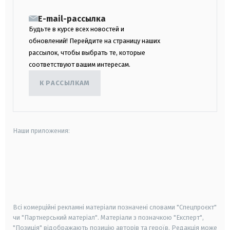
E-mail-рассылка
Будьте в курсе всех новостей и
обновлений! Перейдите на страницу наших
рассылок, чтобы выбрать те, которые
соответствуют вашим интересам.
К РАССЫЛКАМ
Наши приложения:
android
apple
smart tv
samsung smart tv
Всі комерційні рекламні матеріали позначені словами "Спецпроєкт"
чи "Партнерський матеріал". Матеріали з позначкою "Експерт",
"Позиція" відображають позицію авторів та героїв. Редакція може