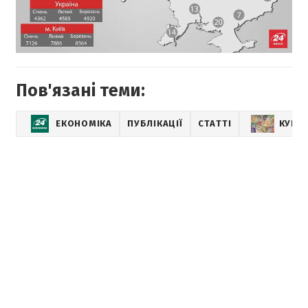
Пов'язані теми:
ЕКОНОМІКА
ПУБЛІКАЦІЇ
СТАТТІ
КУРС