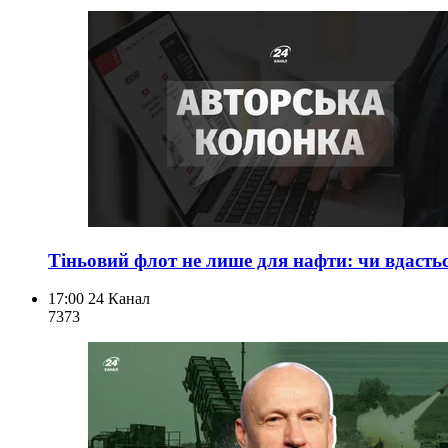
Тіньовий флот не лише для нафти: чи вдастьс
17:00
24 Канал
737
3