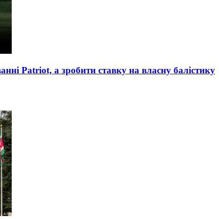
анні Patriot, а зробити ставку на власну балістику