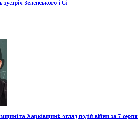
зустріч Зеленського і Сі
умщині та Харківщині: огляд подій війни за 7 серпн