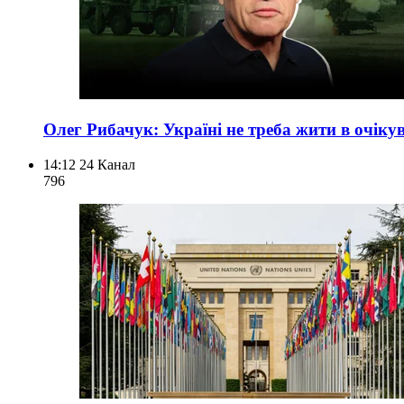
Олег Рибачук: Україні не треба жити в очікув
14:12
24 Канал
796