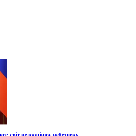
з: світ недооцінює небезпеку