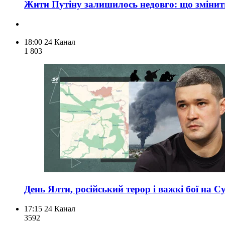
Жити Путіну залишилось недовго: що змінить 
18:00
24 Канал
1 803
День Ялти, російський терор і важкі бої на С
17:15
24 Канал
359
2