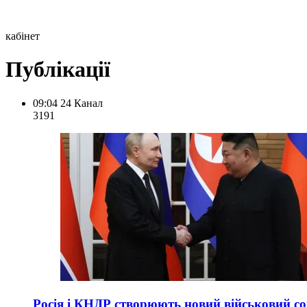
кабінет
Публікації
09:04
24 Канал
319
1
Росія і КНДР створюють новий військовий сою