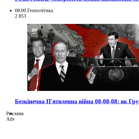
08:00
Геополітика
2 853
Безкінечна П'ятиденна війна 08-08-08: як Гр
Реклама
Adv