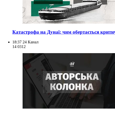
Катастрофа на Дунаї: чим обертається крити
18:37
24 Канал
14 031
2