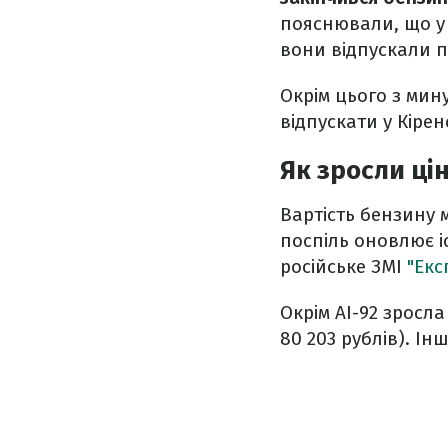
пояснювали, що у 
вони відпускали 
Окрім цього з мину
відпускати у Кірен
Як зросли цін
Вартість бензину 
поспіль оновлює 
російське ЗМІ
"Екс
Окрім АІ-92 зросла
80 203 рублів). Ін