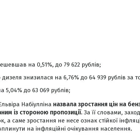
ешевшав на 0,51%, до 79 622 рублів;
о дизеля знизилася на 6,76% до 64 939 рублів за т
а 5,04% до 63 069 рублів;
 Ельвіра Набіулліна
назвала зростання цін на бе
аним із стороною пропозиції.
За її словами, захо
к, а саме зростання не несе ознак стійкої інфляції
плинути на інфляційні очікування населення.