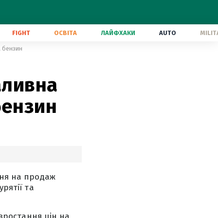
FIGHT
ОСВІТА
ЛАЙФХАКИ
AUTO
MILIT
а бензин
аливна
бензин
ння на продаж
урятії та
 зростання цін на