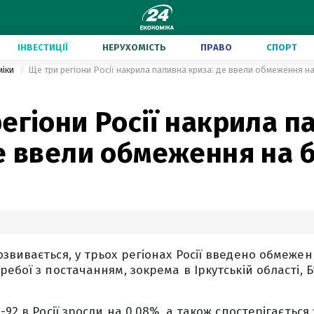
ІНВЕСТИЦІЇ
НЕРУХОМІСТЬ
ПРАВО
СПОРТ
міки
Ще три регіони Росії накрила паливна криза: де ввели обмеження н
егіони Росії накрила п
е ввели обмеження на 
звивається, у трьох регіонах Росії введено обмеже
ебої з постачанням, зокрема в Іркутській області, Б
-92 в Росії зросли на 0,08%, а також спостерігається