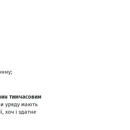
онну;
нзин тимчасовим
ди уряду мають
, хоч і здатне