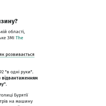
нзину?
кій області,
ьке ЗМІ
The
 як розвивається
2 "в одні руки".
з відвантаженням
у".
олиці Бурятії
літрів на машину