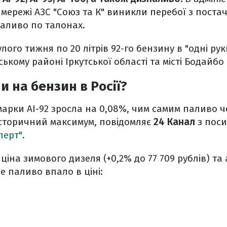
мережі АЗС "Союз та К" виникли перебої з поста
паливо по талонах.
лого тижня по 20 літрів 92-го бензину в "одні ру
ському районі Іркутської області та місті Бодайбо 
и на бензин в Росії?
марки АІ-92 зросла на 0,08%, чим самим паливо 
історичний максимум, повідомляє
24 Канал
з пос
перт"
.
 ціна зимового дизеля (+0,2% до 77 709 рублів) та 
ше паливо впало в ціні: