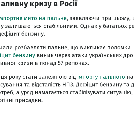
аливну кризу в Росії
імпортне мито на пальне
, заявляючи при цьому, 
у залишаються стабільними. Однак у багатьох рег
дефіцит бензину.
почали розбавляти пальне, що викликає поломки
іцит бензину
виник через атаки українських дро
ивної кризи в понад 57 регіонах.
нця року стати залежною від
імпорту пального
на 
сування та відсталість НПЗ. Дефіцит бензину та 
отреб, а уряд намагається стабілізувати ситуаці
гічні присадки.