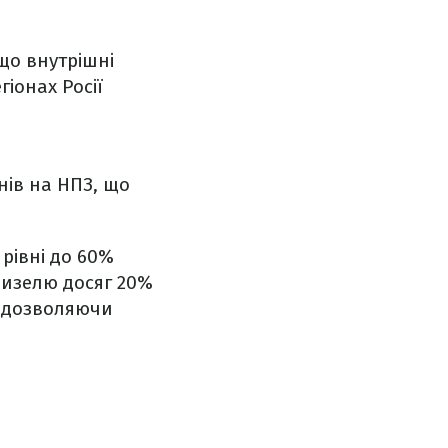
що внутрішні
іонах Росії
нів на НПЗ, що
рівні до 60%
дизелю досяг 20%
ю, дозволяючи