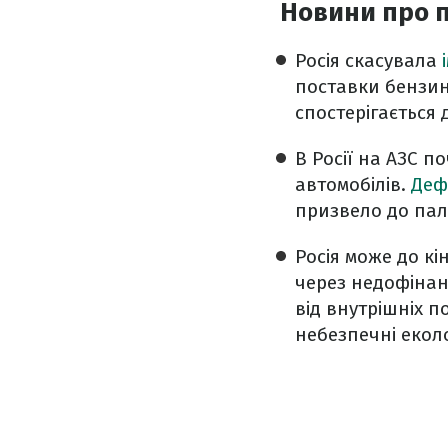
Новини про п
Росія скасувала
поставки бензин
спостерігається 
В Росії на АЗС 
автомобілів.
Деф
призвело до пал
Росія може до кі
через недофінан
від внутрішніх п
небезпечні еколо