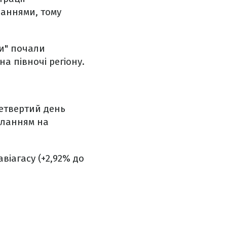
чаннями, тому
ки" почали
на півночі регіону.
четвертий день
иланням на
авіагасу (+2,92% до