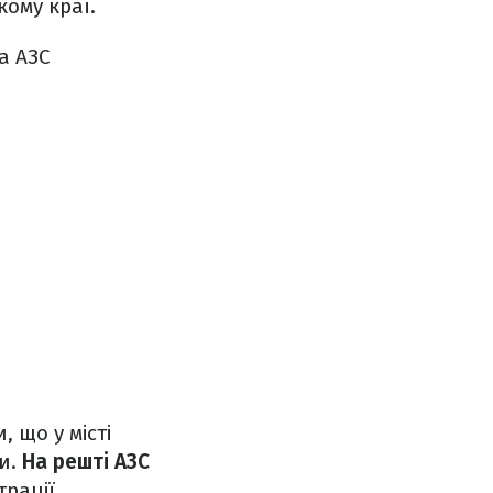
кому краї.
а АЗС
 що у місті
ги.
На решті АЗС
трації