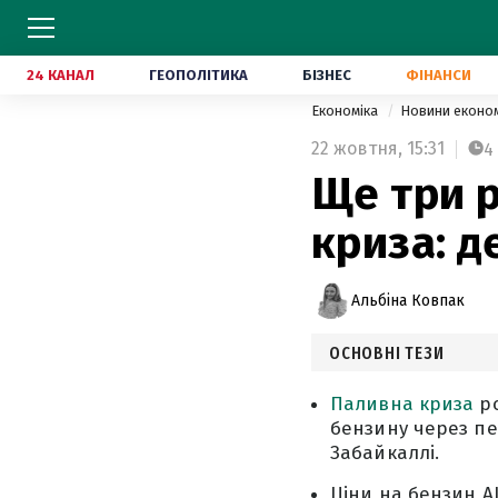
24 КАНАЛ
ГЕОПОЛІТИКА
БІЗНЕС
ФІНАНСИ
Економіка
Новини еконо
22 жовтня,
15:31
4
Ще три р
криза: д
Альбіна Ковпак
ОСНОВНІ ТЕЗИ
Паливна криза
ро
бензину через пер
Забайкаллі.
Ціни на бензин АІ