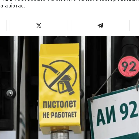
а авіагас.