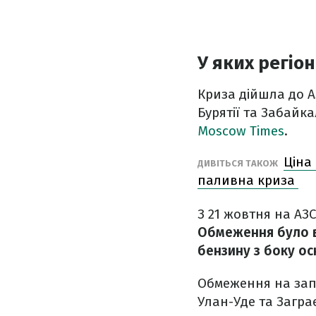
У яких регіо
Криза дійшла до АЗ
Бурятії та Забайк
Moscow Times
.
Ціна
ДИВІТЬСЯ ТАКОЖ
паливна криза
З 21 жовтня на АЗС
Обмеження було в
бензину з боку ос
Обмеження на запр
Улан-Уде та Заграє