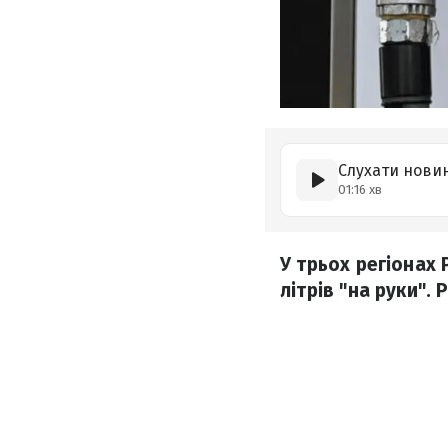
Слухати нови
01:16 хв
У трьох регіонах
літрів "на руки".