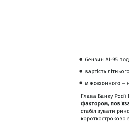
бензин АІ-95 под
вартість літньог
міжсезонного – н
Глава Банку Росії
фактором, пов'яз
стабілізувати рино
короткостроково в