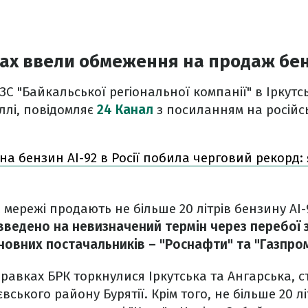
нах ввели обмеження на продаж бе
С "Байкальської регіональної компанії" в Іркутсь
аллі, повідомляє
24 Канал
з посиланням на російс
 на бензин AI-92 в Росії побила черговий рекорд:
 мережі продають не більше 20 літрів бензину АІ-9
ведено на невизначений термін через перебої 
новних постачальників – "Роснафти" та "Газпром
авках БРК торкнулися Іркутська та Ангарська, ст
вського району Бурятії. Крім того, не більше 20 