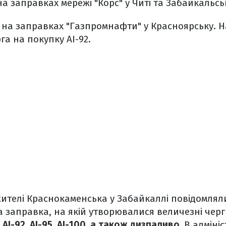
а заправках мережі "Корс" у Читі та Забайкальсь
 на заправках "Газпромнафти" у Красноярську. Н
а на покупку АІ-92.
телі Краснокаменська у Забайкаллі повідомляли,
 заправка, на якій утворювалися величезні чер
АІ-92, АІ-95, АІ-100, а також дизпаливо.
В адмініс