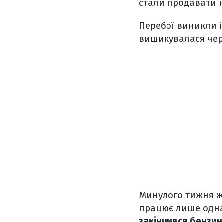
стали продавати н
Перебої виникли і
вишикувалася черг
Минулого тижня жи
працює лише одна
закінчився бензин 