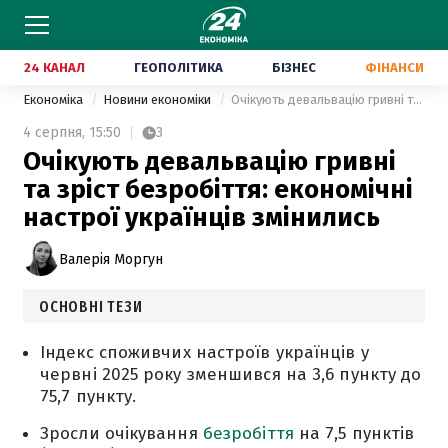
24 КАНАЛ
ГЕОПОЛІТИКА
БІЗНЕС
ФІНАНСИ
Економіка
Новини економіки
Очікують девальвацію гривні та зріст безробіття: економічні настрої українців змінились
4 серпня,
15:50
3
Очікують девальвацію гривні
та зріст безробіття: економічні
настрої українців змінились
Валерія Моргун
ОСНОВНІ ТЕЗИ
Індекс споживчих настроїв українців у
червні 2025 року зменшився на 3,6 пункту до
75,7 пункту.
Зросли очікування
безробіття
на 7,5 пунктів