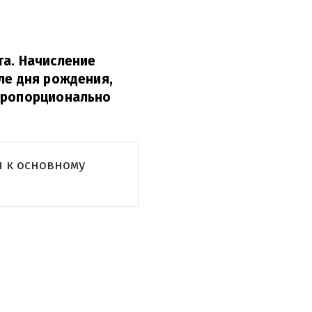
та. Начисление
ле дня рождения,
 пропорционально
я к основному