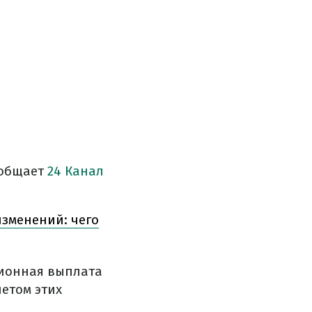
ообщает
24 Канал
изменений: чего
сионная выплата
четом этих