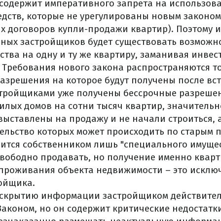
содержит императивного запрета на использова
дств, которые не урегулированы новым законом
 договоров купли-продажи квартир). Поэтому и
ных застройщиков будет существовать возможн
ства на одну и ту же квартиру, заманивая инве
 Требования нового закона распространяются т
разрешения на которое будут получены после вст
астройщиками уже получены бессрочные разреше
илых домов на сотни тысяч квартир, значительн
выставлены на продажу и не начали строиться,
тельство которых может происходить по старым 
ится собственником лишь "специального имущес
вободно продавать, но получение именно кварт
 проживания объекта недвижимости – это исклю
ойщика.
аскрытию информации застройщиком действите
аконом, но он содержит критические недостат