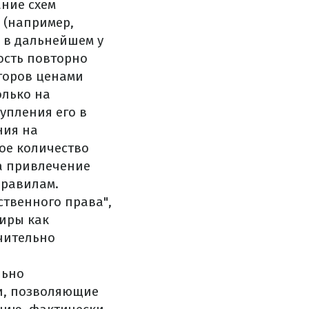
ние схем
 (например,
 в дальнейшем у
ость повторно
сторов ценами
олько на
упления его в
ния на
ое количество
 а привлечение
правилам.
твенного права",
иры как
чительно
льно
ки, позволяющие