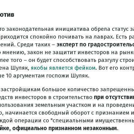
отив
что законодательная инициатива обрела статус з
риходится спокойно почивать на лаврах. Есть 
ений. Среди таких –
эксперт по градостроитель
го мнению, закон не защитит инвесторов на рын
ее того – он будет способствовать разгулу стр
лена Шуляк,
якобы является фейком
. Вот его кон
 10 аргументам госпожи Шуляк.
т застройщикам большое количество запрещенны
дств инвесторов в строительство
при отсутстви
пользования земельным участком и на проведен
го, начинается свободный оборот с признанием
аждой операции со "специальными имуществен
ойке, официально признанном незаконным
.