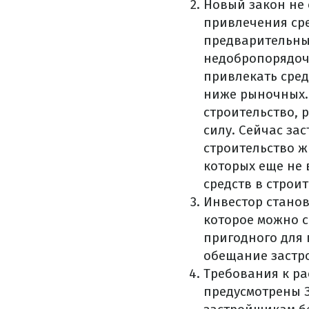
Новый закон не 
привлечения сре
предварительных
недобропорядоч
привлекать сред
ниже рыночных.
строительство, 
силу. Сейчас з
строительство ж
которых еще не 
средств в строи
Инвестор станов
которое можно с
пригодного для
обещание застр
Требования к р
предусмотрены З