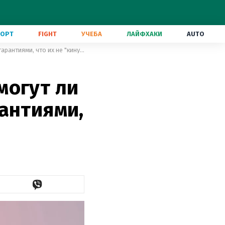
ПОРТ
FIGHT
УЧЕБА
ЛАЙФХАКИ
AUTO
Конец эпохи жилищных афер: смогут ли украинцы покупать жилье с гарантиями, что их не "кинут"
могут ли
антиями,