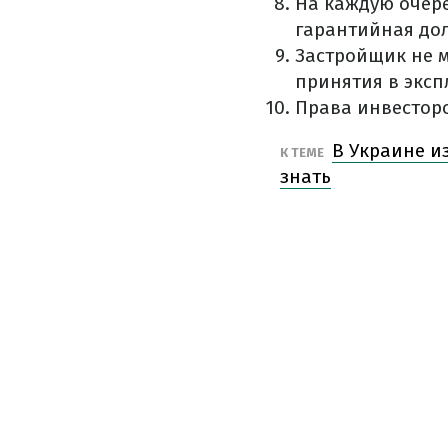
На каждую очере
гарантийная дол
Застройщик не м
принятия в эксп
Права инвестор
В Украине и
К ТЕМЕ
знать