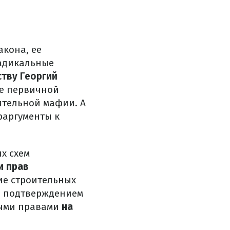
акона, ее
радикальные
ству Георгий
ке первичной
оительной мафии. А
траргументы к
х схем
и прав
ие строительных
 и подтверждением
ными правами
на