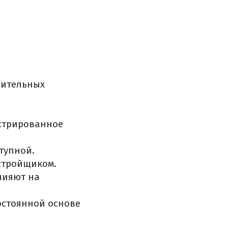
шительных
истрированное
тупной.
астройщиком.
лияют на
остоянной основе