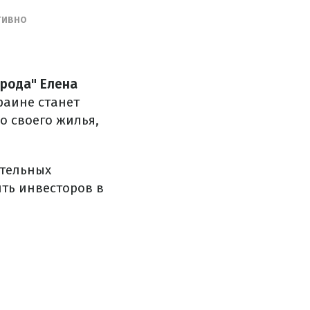
ТИВНО
арода" Елена
раине станет
о своего жилья,
ательных
ть инвесторов в