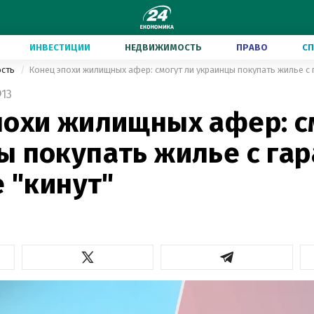
ИНВЕСТИЦИИ
НЕДВИЖИМОСТЬ
ПРАВО
С
ость
13
похи жилищных афер: с
ы покупать жилье с гар
е "кинут"