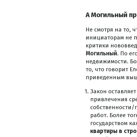
А Могильный пр
Не смотря на то, 
инициаторам не п
критики нововвед
Могильный
. По е
недвижимости. Бол
то, что говорит Е
приведенным выше
Закон оставляе
привлечения сре
собственности/
работ. Более то
государством к
квартиры в стр