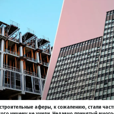
строительные аферы, к сожалению, стали час
кого ничему не учили. Недавно принятый мног