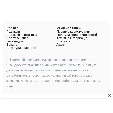
Про нас
Рекламодавцям
Редакція
Правила користування
Редакційна політика
Політика конфіденційності
Про телеканал
Технічна інформація
Телеведучі
Контакти
Вакансії
Архів
Структура власності
Всі комерційні рекламні матеріали позначені словами
"Спецпроєкт", "Партнерський матеріал", "Експерт", "Позиція".
Детальніше щодо реклами та правил цитування можна
ознайомитись в правилах користування сайтом. Усі права
захищені. © 2005—2021, ПрАТ «Телерадіокомпанія "Люкс"», 24
Канал.