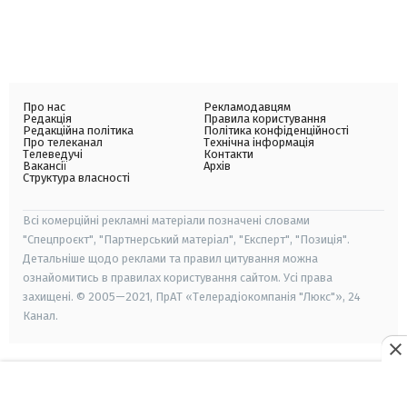
Про нас
Рекламодавцям
Редакція
Правила користування
Редакційна політика
Політика конфіденційності
Про телеканал
Технічна інформація
Телеведучі
Контакти
Вакансії
Архів
Структура власності
Всі комерційні рекламні матеріали позначені словами
"Спецпроєкт", "Партнерський матеріал", "Експерт", "Позиція".
Детальніше щодо реклами та правил цитування можна
ознайомитись в правилах користування сайтом. Усі права
захищені. © 2005—2021, ПрАТ «Телерадіокомпанія "Люкс"», 24
Канал.