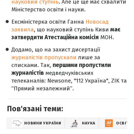
науковий ступінь
. Але це ще має схвалити
Міністерство освіти і науки.
Ексміністерка освіти Ганна
Новосад
заявила
, що науковий ступінь Киви
має
затвердити Атестаційна комісія
МОН.
Додамо, що на захист дисертації
журналістів пропускали
лише за
списками. Так,
першими пропустили
журналістів
медведчуківських
телеканалів: Newsone, "112 Україна", ZIK та
“Прямий незалежний”.
Пов'язані теми:
НОВИНИ УКРАЇНИ
НАУКА
ОСВІТА