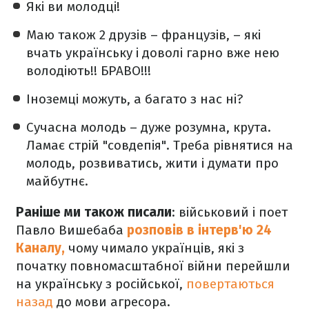
Які ви молодці!
Маю також 2 друзів – французів, – які
вчать українську і доволі гарно вже нею
володіють!! БРАВО!!!
Іноземці можуть, а багато з нас ні?
Сучасна молодь – дуже розумна, крута.
Ламає стрій "совдепія". Треба рівнятися на
молодь, розвиватись, жити і думати про
майбутнє.
Раніше ми також писали
: військовий і поет
Павло Вишебаба
розповів в інтерв'ю 24
Каналу,
чому чимало українців, які з
початку повномасштабної війни перейшли
на українську з російської,
повертаються
назад
до мови агресора.