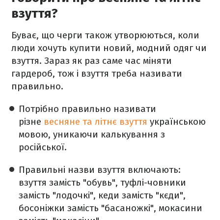
взуття?
Буває, що черги також утворюються, коли
люди хочуть купити новий, модний одяг чи
взуття. Зараз як раз саме час міняти
гардероб, тож і взуття треба називати
правильно.
Потрібно правильно називати
різне
весняне та літнє взуття
українською
мовою, уникаючи калькування з
російської.
Правильні назви взуття включають:
взуття замість "обувь", туфлі-човники
замість "лодочкі", кеди замість "кєди",
босоніжки замість "басаножкі", мокасини