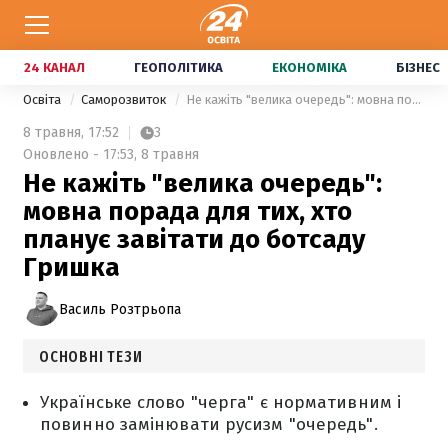
24 КАНАЛ
ГЕОПОЛІТИКА
ЕКОНОМІКА
БІЗНЕС
Освіта
Саморозвиток
Не кажіть "велика очередь": мовна порада для тих, хто планує завітати до ботсаду Гришка
8 травня,
17:52
3
Оновлено - 17:53, 8 травня
Не кажіть "велика очередь":
мовна порада для тих, хто
планує завітати до ботсаду
Гришка
Василь Розтрьопа
ОСНОВНІ ТЕЗИ
Українське слово "черга" є нормативним і
повинно замінювати русизм "очередь".