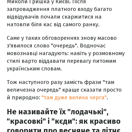
Миколи Гришка у Києві. Після
запровадження платного входу багато
відвідувачів почали скаржитися на
натовпи біля кас від самого ранку.
Саме у таких обговореннях знову масово
з'явилося слово "очередь". Водночас
мовознавці нагадують: навіть у розмовному
стилі варто віддавати перевагу питомим
українським словам.
Тож наступного разу замість фрази "там
величезна очередь" краще сказати просто
й природно:
"там дуже велика черга"
.
Не називайте їх "лодачькі",
"красовкі" і "кєди": як красиво
говорити про весняне та літнє