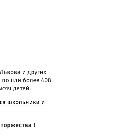
 Львова и других
у пошли более 408
ысяч детей.
ься школьники и
 торжества
1