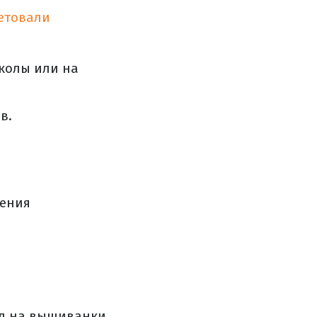
етовали
колы или на
в.
шения
нд на вышиванки