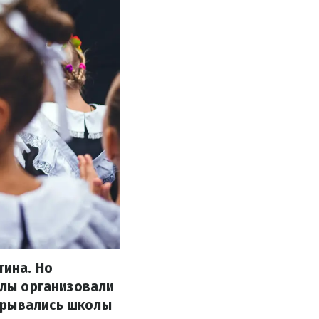
тина. Но
олы организовали
крывались школы