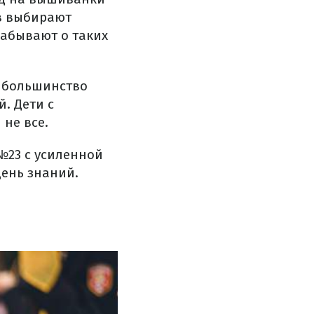
ев выбирают
абывают о таких
е большинство
. Дети с
не все.
№23 с усиленной
День знаний.