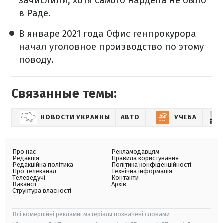
зачислили, хотя самого нардепа не было
в Раде.
В январе 2021 года Офис генпрокурора
начал уголовное производство по этому
поводу.
Связанные темы:
НОВОСТИ УКРАИНЫ
АВТО
УЧЕБА
Про нас
Рекламодавцям
Редакція
Правила користування
Редакційна політика
Політика конфіденційності
Про телеканал
Технічна інформація
Телеведучі
Контакти
Вакансії
Архів
Структура власності
Всі комерційні рекламні матеріали позначені словами